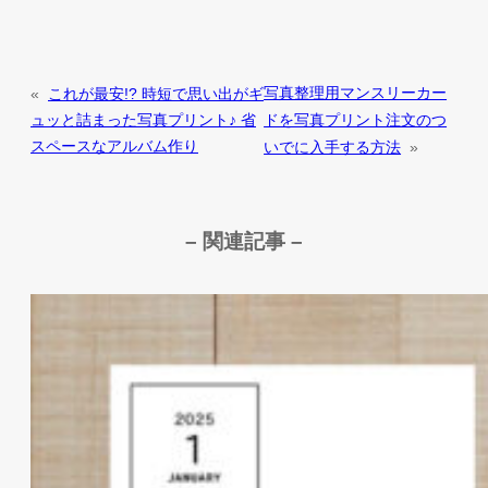
写真整理用マンスリーカー
«
これが最安!? 時短で思い出がギ
ドを写真プリント注文のつ
ュッと詰まった写真プリント♪ 省
スペースなアルバム作り
いでに入手する方法
»
– 関連記事 –