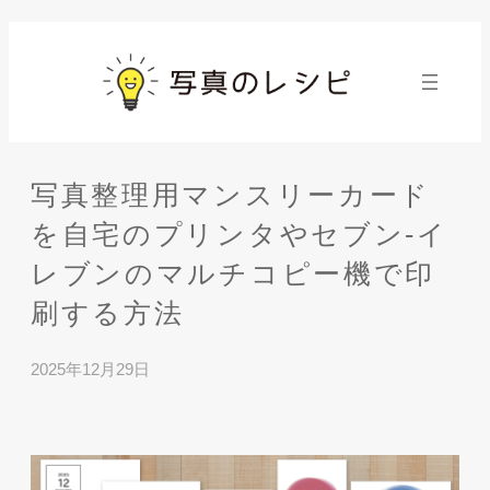
内
容
を
ス
キ
ッ
写真整理用マンスリーカード
プ
を自宅のプリンタやセブン-イ
レブンのマルチコピー機で印
刷する方法
2025年12月29日