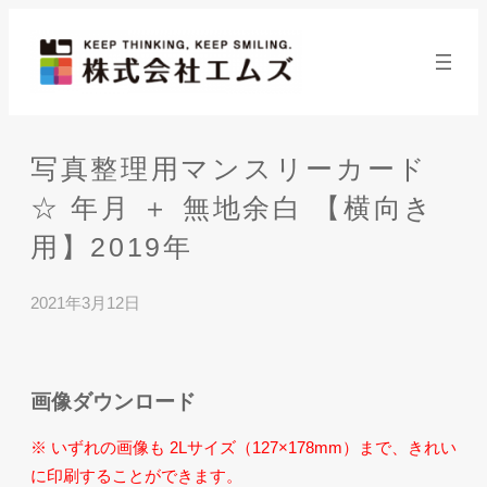
内
容
を
ス
キ
写真整理用マンスリーカード
ッ
プ
☆ 年月 ＋ 無地余白 【横向き
用】2019年
2021年3月12日
画像ダウンロード
※ いずれの画像も 2Lサイズ（127×178mm）まで、きれい
に印刷することができます。